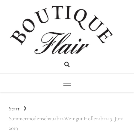
Flair
Boutique
Start
Sommermodenschau<br>Weingut Holler<br>15. Juni
2019