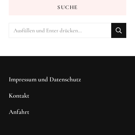
SUCHE
Suchst
du
nach
etwas?
Impressum und Datenschutz
Kontakt
Anfahrt