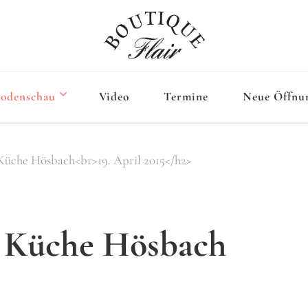
Flair B
odenschau
Video
Termine
Neue Öffnun
Küche Hösbach<br>19. April 2015</h2>
t Küche Hösbach