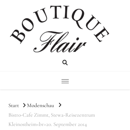
Flair
Boutique
Start
Modenschau
Bistro-Cafe Zimmt, Stewa-Reisezentrum
Kleinostheim<br>20. September 2014