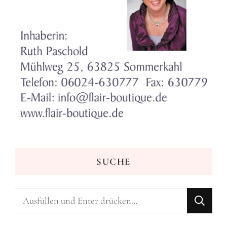
SUCHE
Suchst
du