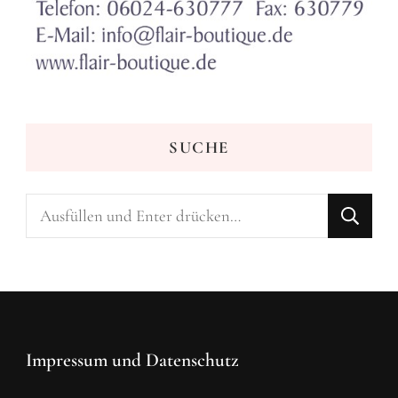
SUCHE
Suchst
du
nach
etwas?
Impressum und Datenschutz