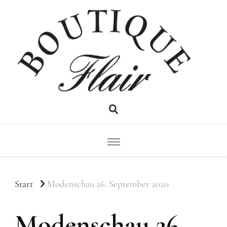
Flair
Boutique
Start
Modenschau 26. September 2020
Modenschau 26.