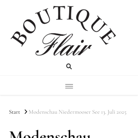
Flair
Boutique
Start
Modenschau Niedermooser See 13. Juli 2025
Modenschau